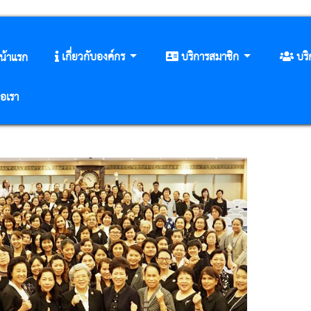
เกี่ยวกับองค์กร
บริการสมาชิก
บร
น้าแรก
่อเรา