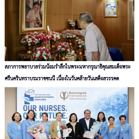
สภาการพยาบาลร่วมน้อมรำลึกในพระมหากรุณาธิคุณสมเด็จพระ
ศรีนครินทราบรมราชชนนี เนื่องในวันคล้ายวันเสด็จสวรรคต