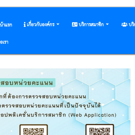
เกี่ยวกับองค์กร
บริการสมาชิก
บร
น้าแรก
่อเรา