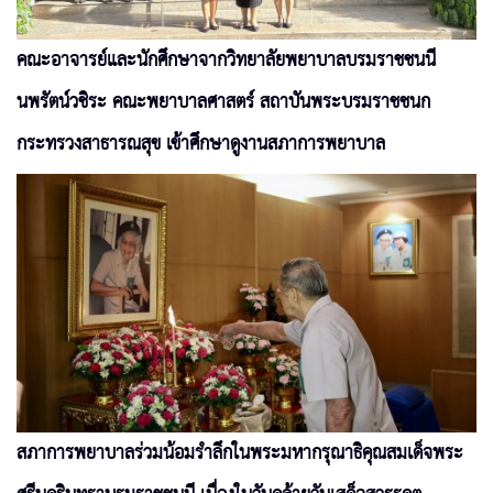
คณะอาจารย์และนักศึกษาจากวิทยาลัยพยาบาลบรมราชชนนี
นพรัตน์วชิระ คณะพยาบาลศาสตร์ สถาบันพระบรมราชชนก
กระทรวงสาธารณสุข เข้าศึกษาดูงานสภาการพยาบาล
สภาการพยาบาลร่วมน้อมรำลึกในพระมหากรุณาธิคุณสมเด็จพระ