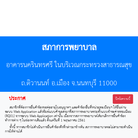
สภาการพยาบาล
อาคารนครินทรศรี ในบริเวณกระทรวงสาธารณสุข
ถ.ติวานนท์ อ.เมือง จ.นนทบุรี 11000
ประกาศ
โทรศัพท์ 02-596-7500 โทรสาร 0-2589-7121 E-mail :
ปิดข้อความนี้
สมาชิกที่ต้องการยื่นคำร้องขอต่ออายุใบอนุญาตฯ และคำร้องอื่นที่หน่วยทะเบียนฯ ให้ยื่นผ่าน
center@tnmc.or.th
ระบบ Web Application แล้วพิมพ์แบบคำขอส่งมาที่สภาการพยาบาลรวมทั้งแบบชำระค่าธรรมเนียม
(RQ01) จากระบบ Web Application เท่านั้น เนื่องจากสภาการพยาบาลได้ยกเลิกการยื่นคำร้อง
ทำการต่าง ๆ ในช่องทางเดิมแล้ว ตั้งแต่วันที่ 1 พฤษภาคม 2561
All right reserved by www.tnmc.or.th
ทั้งนี้ หากสมาชิกไม่ดำเนินการยื่นคำร้องดังที่กล่าวมาข้างต้น สภาการพยาบาลจะไม่สามารถดำเนิน
การให้ท่านได้