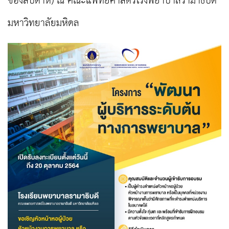
ของสัปดาห์) ณ คณะแพทยศาสตร์โรงพยาบาลรามาธิบดี
มหาวิทยาลัยมหิดล