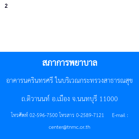
2
สภาการพยาบาล
อาคารนครินทรศรี ในบริเวณกระทรวงสาธารณสุข
ถ.ติวานนท์ อ.เมือง จ.นนทบุรี 11000
โทรศัพท์ 02-596-7500 โทรสาร 0-2589-7121 E-mail :
center@tnmc.or.th