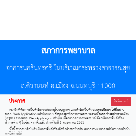
สภาการพยาบาล
อาคารนครินทรศรี ในบริเวณกระทรวงสาธารณสุข
ถ.ติวานนท์ อ.เมือง จ.นนทบุรี 11000
ประกาศ
โทรศัพท์ 02-596-7500 โทรสาร 0-2589-7121 E-mail :
ปิดข้อความนี้
สมาชิกที่ต้องการยื่นคำร้องขอต่ออายุใบอนุญาตฯ และคำร้องอื่นที่หน่วยทะเบียนฯ ให้ยื่นผ่าน
center@tnmc.or.th
ระบบ Web Application แล้วพิมพ์แบบคำขอส่งมาที่สภาการพยาบาลรวมทั้งแบบชำระค่าธรรมเนียม
(RQ01) จากระบบ Web Application เท่านั้น เนื่องจากสภาการพยาบาลได้ยกเลิกการยื่นคำร้อง
ทำการต่าง ๆ ในช่องทางเดิมแล้ว ตั้งแต่วันที่ 1 พฤษภาคม 2561
All right reserved by www.tnmc.or.th
ทั้งนี้ หากสมาชิกไม่ดำเนินการยื่นคำร้องดังที่กล่าวมาข้างต้น สภาการพยาบาลจะไม่สามารถดำเนิน
การให้ท่านได้