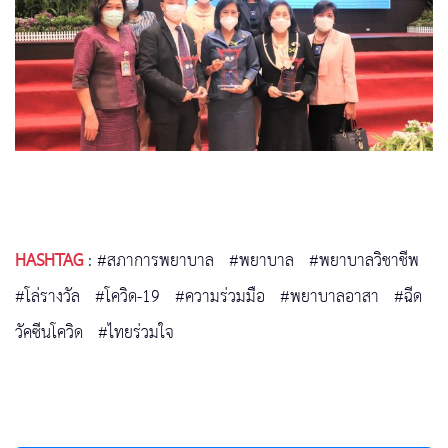
HASHTAG
:
#สภาการพยาบาล
#พยาบาล
#พยาบาลวิชาชีพ
#โล่รางวัล
#โควิด-19
#ความร่วมมือ
#พยาบาลอาสา
#ฉีด
วัคซีนโควิด
#ไทยร่วมใจ