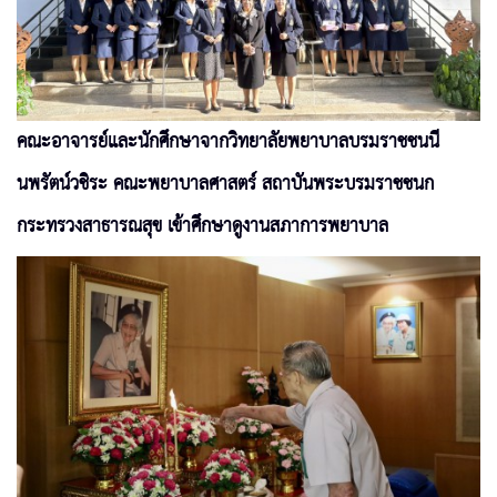
คณะอาจารย์และนักศึกษาจากวิทยาลัยพยาบาลบรมราชชนนี
นพรัตน์วชิระ คณะพยาบาลศาสตร์ สถาบันพระบรมราชชนก
กระทรวงสาธารณสุข เข้าศึกษาดูงานสภาการพยาบาล