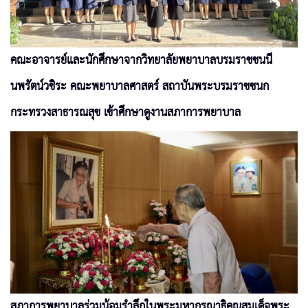
คณะอาจารย์และนักศึกษาจากวิทยาลัยพยาบาลบรมราชชนนี
นพรัตน์วชิระ คณะพยาบาลศาสตร์ สถาบันพระบรมราชชนก
กระทรวงสาธารณสุข เข้าศึกษาดูงานสภาการพยาบาล
สภาการพยาบาลร่วมน้อมรำลึกในพระมหากรุณาธิคุณสมเด็จพระ