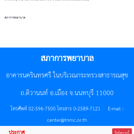
สภาการพยาบาล
สภาการพยาบาล
อาคารนครินทรศรี ในบริเวณกระทรวงสาธารณสุข
ถ.ติวานนท์ อ.เมือง จ.นนทบุรี 11000
โทรศัพท์ 02-596-7500 โทรสาร 0-2589-7121 E-mail :
center@tnmc.or.th
ประกาศ
All right reserved by www.tnmc.or.th
ปิดข้อความนี้