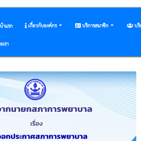
เกี่ยวกับองค์กร
บริการสมาชิก
บร
น้าแรก
่อเรา