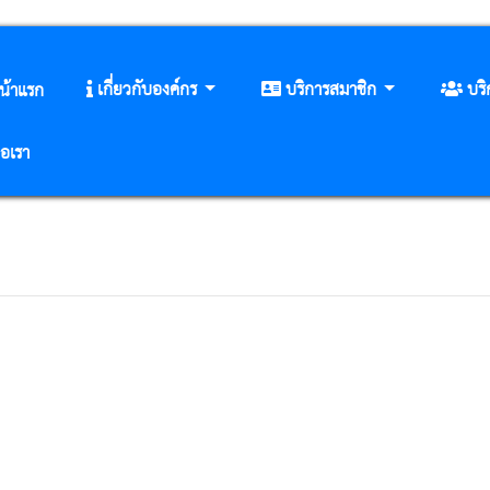
เกี่ยวกับองค์กร
บริการสมาชิก
บร
น้าแรก
่อเรา