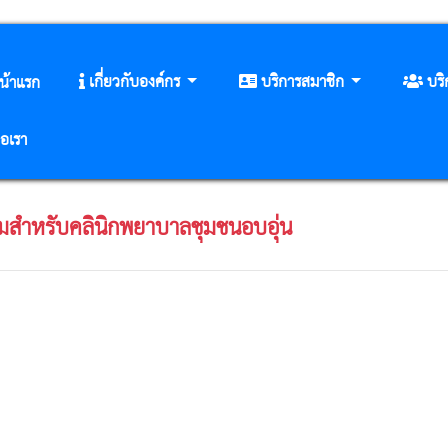
เกี่ยวกับองค์กร
บริการสมาชิก
บร
น้าแรก
่อเรา
มสำหรับคลินิกพยาบาลชุมชนอบอุ่น