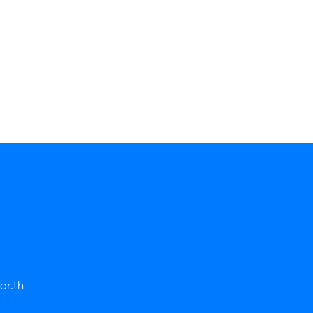
or.th