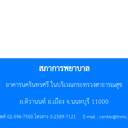
สภาการพยาบาล
อาคารนครินทรศรี ในบริเวณกระทรวงสาธารณสุข
ถ.ติวานนท์ อ.เมือง จ.นนทบุรี 11000
ัพท์ 02-596-7500 โทรสาร 0-2589-7121 E-mail :
center@tnmc.