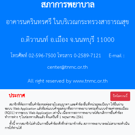
สภาการพยาบาล
อาคารนครินทรศรี ในบริเวณกระทรวงสาธารณสุข
ถ.ติวานนท์ อ.เมือง จ.นนทบุรี 11000
โทรศัพท์ 02-596-7500 โทรสาร 0-2589-7121 E-mail :
center@tnmc.or.th
All right reserved by www.tnmc.or.th
ประกาศ
ปิดข้อความนี้
สมาชิกที่ต้องการยื่นคำร้องขอต่ออายุใบอนุญาตฯ และคำร้องอื่นที่หน่วยทะเบียนฯ ให้ยื่นผ่าน
ระบบ Web Application แล้วพิมพ์แบบคำขอส่งมาที่สภาการพยาบาลรวมทั้งแบบชำระค่าธรรมเนียม
(RQ01) จากระบบ Web Application เท่านั้น เนื่องจากสภาการพยาบาลได้ยกเลิกการยื่นคำร้อง
ทำการต่าง ๆ ในช่องทางเดิมแล้ว ตั้งแต่วันที่ 1 พฤษภาคม 2561
ทั้งนี้ หากสมาชิกไม่ดำเนินการยื่นคำร้องดังที่กล่าวมาข้างต้น สภาการพยาบาลจะไม่สามารถดำเนิน
การให้ท่านได้