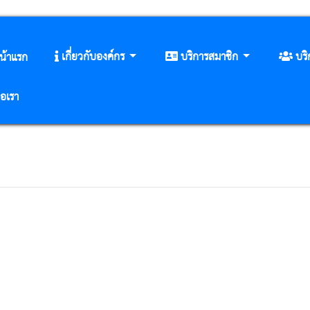
เกี่ยวกับองค์กร
บริการสมาชิก
บร
น้าแรก
่อเรา