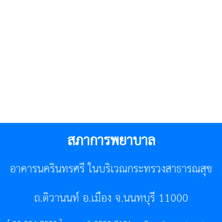
สภาการพยาบาล
อาคารนครินทรศรี ในบริเวณกระทรวงสาธารณสุข
ถ.ติวานนท์ อ.เมือง จ.นนทบุรี 11000