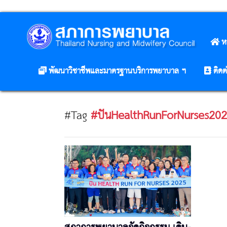
ห
พัฒนาวิชาชีพและมาตรฐานบริการพยาบาล ฯ
ติดต
#Tag
#ปันHealthRunForNurses20