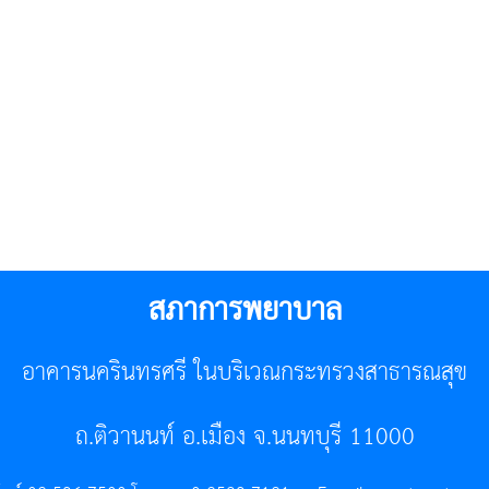
สภาการพยาบาล
อาคารนครินทรศรี ในบริเวณกระทรวงสาธารณสุข
ถ.ติวานนท์ อ.เมือง จ.นนทบุรี 11000