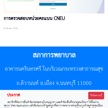
การตรวจสอบหน่วยคะแนน CNEU
8 January 2026
สภาการพยาบาล
อาคารนครินทรศรี ในบริเวณกระทรวงสาธารณสุข
ถ.ติวานนท์ อ.เมือง จ.นนทบุรี 11000
ประกาศ
โทรศัพท์ 02-596-7500 โทรสาร 0-2589-7121 E-mail :
ปิดข้อความนี้
สมาชิกที่ต้องการยื่นคำร้องขอต่ออายุใบอนุญาตฯ และคำร้องอื่นที่หน่วยทะเบียนฯ ให้ยื่นผ่าน
center@tnmc.or.th
ระบบ Web Application แล้วพิมพ์แบบคำขอส่งมาที่สภาการพยาบาลรวมทั้งแบบชำระค่าธรรมเนียม