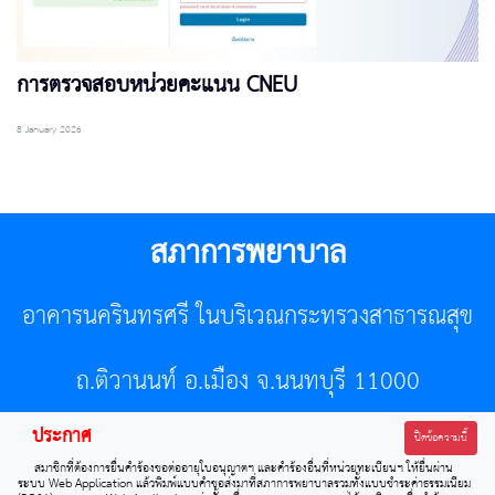
การตรวจสอบหน่วยคะแนน CNEU
8 January 2026
สภาการพยาบาล
อาคารนครินทรศรี ในบริเวณกระทรวงสาธารณสุข
ถ.ติวานนท์ อ.เมือง จ.นนทบุรี 11000
ประกาศ
โทรศัพท์ 02-596-7500 โทรสาร 0-2589-7121 E-mail :
ปิดข้อความนี้
สมาชิกที่ต้องการยื่นคำร้องขอต่ออายุใบอนุญาตฯ และคำร้องอื่นที่หน่วยทะเบียนฯ ให้ยื่นผ่าน
center@tnmc.or.th
ระบบ Web Application แล้วพิมพ์แบบคำขอส่งมาที่สภาการพยาบาลรวมทั้งแบบชำระค่าธรรมเนียม