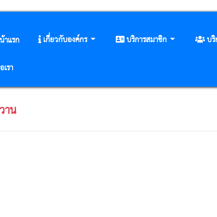
เกี่ยวกับองค์กร
บริการสมาชิก
บร
น้าแรก
่อเรา
หวาน