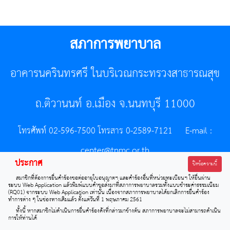
สภาการพยาบาล
อาคารนครินทรศรี ในบริเวณกระทรวงสาธารณสุข
ถ.ติวานนท์ อ.เมือง จ.นนทบุรี 11000
โทรศัพท์ 02-596-7500 โทรสาร 0-2589-7121 E-mail :
center@tnmc.or.th
ประกาศ
ปิดข้อความนี้
All right reserved by www.tnmc.or.th
สมาชิกที่ต้องการยื่นคำร้องขอต่ออายุใบอนุญาตฯ และคำร้องอื่นที่หน่วยทะเบียนฯ ให้ยื่นผ่าน
ระบบ Web Application แล้วพิมพ์แบบคำขอส่งมาที่สภาการพยาบาลรวมทั้งแบบชำระค่าธรรมเนียม
(RQ01) จากระบบ Web Application เท่านั้น เนื่องจากสภาการพยาบาลได้ยกเลิกการยื่นคำร้อง
ทำการต่าง ๆ ในช่องทางเดิมแล้ว ตั้งแต่วันที่ 1 พฤษภาคม 2561
ทั้งนี้ หากสมาชิกไม่ดำเนินการยื่นคำร้องดังที่กล่าวมาข้างต้น สภาการพยาบาลจะไม่สามารถดำเนิน
การให้ท่านได้