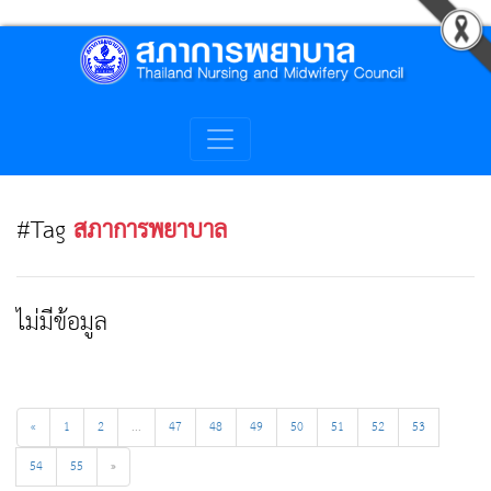
#Tag
สภาการพยาบาล
ไม่มีข้อมูล
«
1
2
...
47
48
49
50
51
52
53
54
55
»