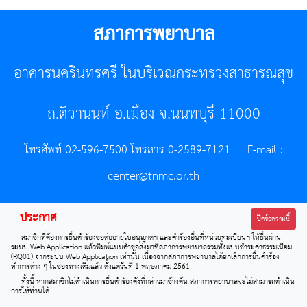
สภาการพยาบาล
อาคารนครินทรศรี ในบริเวณกระทรวงสาธารณสุข
ถ.ติวานนท์ อ.เมือง จ.นนทบุรี 11000
โทรศัพท์ 02-596-7500 โทรสาร 0-2589-7121 E-mail :
center@tnmc.or.th
All right reserved by www.tnmc.or.th
ประกาศ
ปิดข้อความนี้
สมาชิกที่ต้องการยื่นคำร้องขอต่ออายุใบอนุญาตฯ และคำร้องอื่นที่หน่วยทะเบียนฯ ให้ยื่นผ่าน
ระบบ Web Application แล้วพิมพ์แบบคำขอส่งมาที่สภาการพยาบาลรวมทั้งแบบชำระค่าธรรมเนียม
(RQ01) จากระบบ Web Application เท่านั้น เนื่องจากสภาการพยาบาลได้ยกเลิกการยื่นคำร้อง
ทำการต่าง ๆ ในช่องทางเดิมแล้ว ตั้งแต่วันที่ 1 พฤษภาคม 2561
ทั้งนี้ หากสมาชิกไม่ดำเนินการยื่นคำร้องดังที่กล่าวมาข้างต้น สภาการพยาบาลจะไม่สามารถดำเนิน
การให้ท่านได้