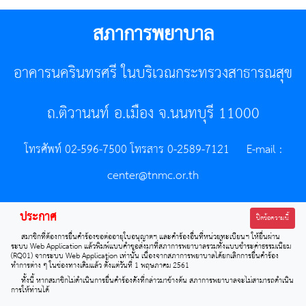
สภาการพยาบาล
อาคารนครินทรศรี ในบริเวณกระทรวงสาธารณสุข
ถ.ติวานนท์ อ.เมือง จ.นนทบุรี 11000
โทรศัพท์ 02-596-7500 โทรสาร 0-2589-7121 E-mail :
center@tnmc.or.th
All right reserved by www.tnmc.or.th
ประกาศ
ปิดข้อความนี้
สมาชิกที่ต้องการยื่นคำร้องขอต่ออายุใบอนุญาตฯ และคำร้องอื่นที่หน่วยทะเบียนฯ ให้ยื่นผ่าน
ระบบ Web Application แล้วพิมพ์แบบคำขอส่งมาที่สภาการพยาบาลรวมทั้งแบบชำระค่าธรรมเนียม
(RQ01) จากระบบ Web Application เท่านั้น เนื่องจากสภาการพยาบาลได้ยกเลิกการยื่นคำร้อง
ทำการต่าง ๆ ในช่องทางเดิมแล้ว ตั้งแต่วันที่ 1 พฤษภาคม 2561
ทั้งนี้ หากสมาชิกไม่ดำเนินการยื่นคำร้องดังที่กล่าวมาข้างต้น สภาการพยาบาลจะไม่สามารถดำเนิน
การให้ท่านได้