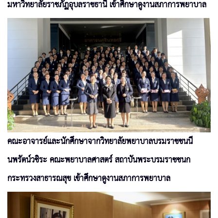
มหาวิทยาลัยราชภัฏอุบลราชธานี เข้าศึกษาดูงานสภาการพยาบาล
คณะอาจารย์และนักศึกษาจากวิทยาลัยพยาบาลบรมราชชนนี
นพรัตน์วชิระ คณะพยาบาลศาสตร์ สถาบันพระบรมราชชนก
กระทรวงสาธารณสุข เข้าศึกษาดูงานสภาการพยาบาล