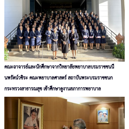
คณะอาจารย์และนักศึกษาจากวิทยาลัยพยาบาลบรมราชชนนี
นพรัตน์วชิระ คณะพยาบาลศาสตร์ สถาบันพระบรมราชชนก
กระทรวงสาธารณสุข เข้าศึกษาดูงานสภาการพยาบาล