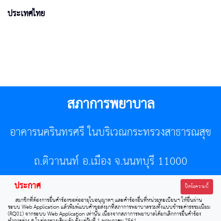
ประเทศไทย
สภาการพยาบาล
อาคารนครินทรศรี ในบริเวณกระทรวงสาธารณสุข
ถ.ติวานนท์ อ.เมือง จ.นนทบุรี 11000
ประกาศ
โทรศัพท์ 02-596-7500 โทรสาร 0-2589-7121 E-mail :
ปิดข้อความนี้
สมาชิกที่ต้องการยื่นคำร้องขอต่ออายุใบอนุญาตฯ และคำร้องอื่นที่หน่วยทะเบียนฯ ให้ยื่นผ่าน
center@tnmc.or.th
ระบบ Web Application แล้วพิมพ์แบบคำขอส่งมาที่สภาการพยาบาลรวมทั้งแบบชำระค่าธรรมเนียม
(RQ01) จากระบบ Web Application เท่านั้น เนื่องจากสภาการพยาบาลได้ยกเลิกการยื่นคำร้อง