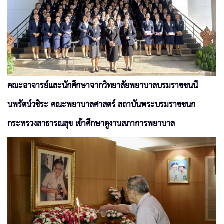
คณะอาจารย์และนักศึกษาจากวิทยาลัยพยาบาลบรมราชชนนี
นพรัตน์วชิระ คณะพยาบาลศาสตร์ สถาบันพระบรมราชชนก
กระทรวงสาธารณสุข เข้าศึกษาดูงานสภาการพยาบาล