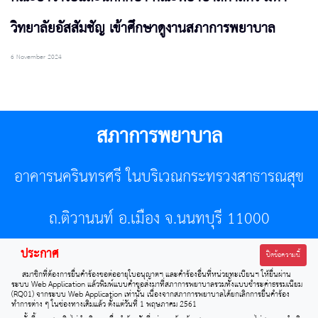
วิทยาลัยอัสสัมชัญ เข้าศึกษาดูงานสภาการพยาบาล
6 November 2024
สภาการพยาบาล
อาคารนครินทรศรี ในบริเวณกระทรวงสาธารณสุข
ถ.ติวานนท์ อ.เมือง จ.นนทบุรี 11000
ประกาศ
โทรศัพท์ 02-596-7500 โทรสาร 0-2589-7121 E-mail :
ปิดข้อความนี้
สมาชิกที่ต้องการยื่นคำร้องขอต่ออายุใบอนุญาตฯ และคำร้องอื่นที่หน่วยทะเบียนฯ ให้ยื่นผ่าน
center@tnmc.or.th
ระบบ Web Application แล้วพิมพ์แบบคำขอส่งมาที่สภาการพยาบาลรวมทั้งแบบชำระค่าธรรมเนียม
(RQ01) จากระบบ Web Application เท่านั้น เนื่องจากสภาการพยาบาลได้ยกเลิกการยื่นคำร้อง
ทำการต่าง ๆ ในช่องทางเดิมแล้ว ตั้งแต่วันที่ 1 พฤษภาคม 2561
All right reserved by www.tnmc.or.th