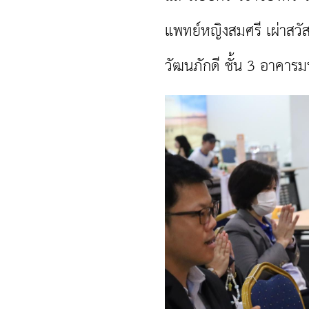
แพทย์หญิงสมศรี เผ่าสวั
วัฒนภักดี ชั้น 3 อาคาร