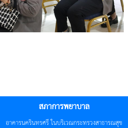
สภาการพยาบาล
อาคารนครินทรศรี ในบริเวณกระทรวงสาธารณสุข