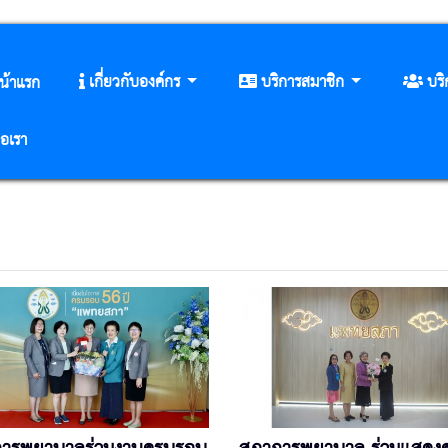
เกี่ยวกับองค์กร
บริการสมาชิก
บร
น้าแรก
่อเรา