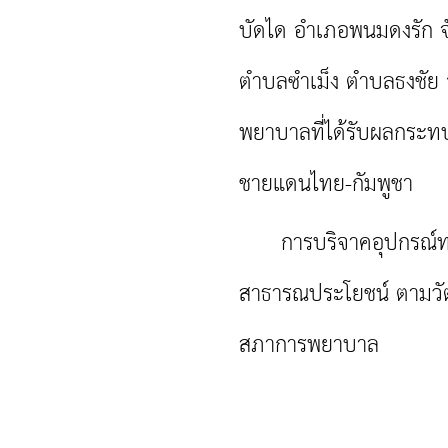
บัดได อำเภอพนมดงรัก จ
ตำบลซำเม็ง ตำบลธงชัย อ
พยาบาลที่ได้รับผลกระทบ
ชายแดนไทย-กัมพูชา
การบริจาคอุปกรณ์ทางกา
สาธารณประโยชน์ ตามวัต
สภาการพยาบาล