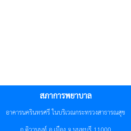
สภาการพยาบาล
อาคารนครินทรศรี ในบริเวณกระทรวงสาธารณสุข
ถ.ติวานนท์ อ.เมือง จ.นนทบุรี 11000