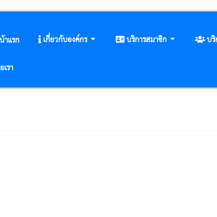
เกี่ยวกับองค์กร
บริการสมาชิก
บร
น้าแรก
่อเรา