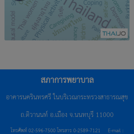
สภาการพยาบาล
อาคารนครินทรศรี ในบริเวณกระทรวงสาธารณสุข
ถ.ติวานนท์ อ.เมือง จ.นนทบุรี 11000
โทรศัพท์ 02-596-7500 โทรสาร 0-2589-7121 E-mail :