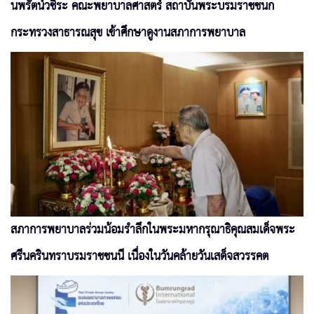
นพรัตน์วชิระ คณะพยาบาลศาสตร์ สถาบันพระบรมราชชนก
กระทรวงสาธารณสุข เข้าศึกษาดูงานสภาการพยาบาล
สภาการพยาบาลร่วมน้อมรำลึกในพระมหากรุณาธิคุณสมเด็จพระ
ศรีนครินทราบรมราชชนนี เนื่องในวันคล้ายวันเสด็จสวรรคต