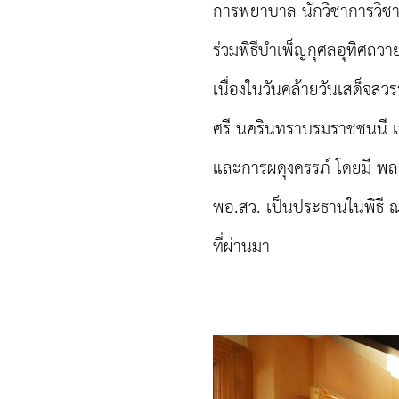
การพยาบาล นักวิชาการวิช
ร่วมพิธีบำเพ็ญกุศลอุทิศถ
เนื่องในวันคล้ายวันเสด็จส
ศรี นครินทราบรมราชชนนี เ
และการผดุงครรภ์ โดยมี พล
พอ.สว. เป็นประธานในพิธี ณ ห
ที่ผ่านมา