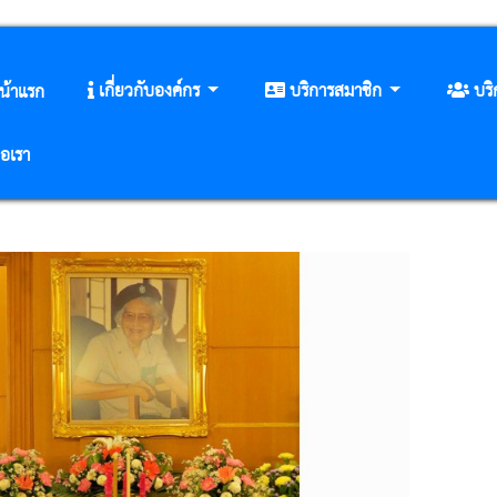
เกี่ยวกับองค์กร
บริการสมาชิก
บร
น้าแรก
่อเรา