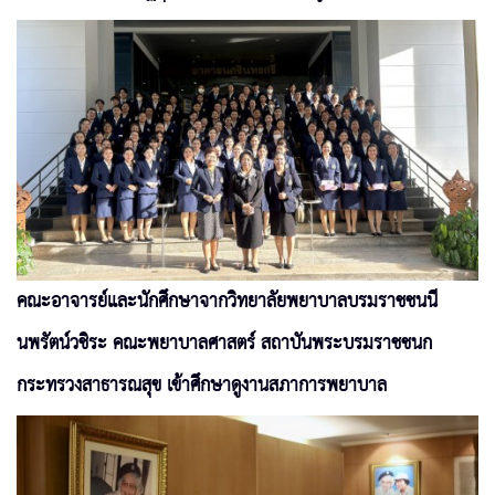
คณะอาจารย์และนักศึกษาจากวิทยาลัยพยาบาลบรมราชชนนี
นพรัตน์วชิระ คณะพยาบาลศาสตร์ สถาบันพระบรมราชชนก
กระทรวงสาธารณสุข เข้าศึกษาดูงานสภาการพยาบาล