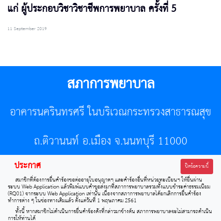
แก่ ผู้ประกอบวิชาวิชาชีพการพยาบาล ครั้งที่ 5
11 September 2019
สภาการพยาบาล
อาคารนครินทรศรี ในบริเวณกระทรวงสาธารณสุข
ถ.ติวานนท์ อ.เมือง จ.นนทบุรี 11000
ประกาศ
โทรศัพท์ 02-596-7500 โทรสาร 0-2589-7121 E-mail :
ปิดข้อความนี้
สมาชิกที่ต้องการยื่นคำร้องขอต่ออายุใบอนุญาตฯ และคำร้องอื่นที่หน่วยทะเบียนฯ ให้ยื่นผ่าน
center@tnmc.or.th
ระบบ Web Application แล้วพิมพ์แบบคำขอส่งมาที่สภาการพยาบาลรวมทั้งแบบชำระค่าธรรมเนียม
(RQ01) จากระบบ Web Application เท่านั้น เนื่องจากสภาการพยาบาลได้ยกเลิกการยื่นคำร้อง
ทำการต่าง ๆ ในช่องทางเดิมแล้ว ตั้งแต่วันที่ 1 พฤษภาคม 2561
All right reserved by www.tnmc.or.th
ทั้งนี้ หากสมาชิกไม่ดำเนินการยื่นคำร้องดังที่กล่าวมาข้างต้น สภาการพยาบาลจะไม่สามารถดำเนิน
การให้ท่านได้