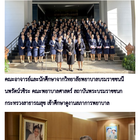
คณะอาจารย์และนักศึกษาจากวิทยาลัยพยาบาลบรมราชชนนี
นพรัตน์วชิระ คณะพยาบาลศาสตร์ สถาบันพระบรมราชชนก
กระทรวงสาธารณสุข เข้าศึกษาดูงานสภาการพยาบาล