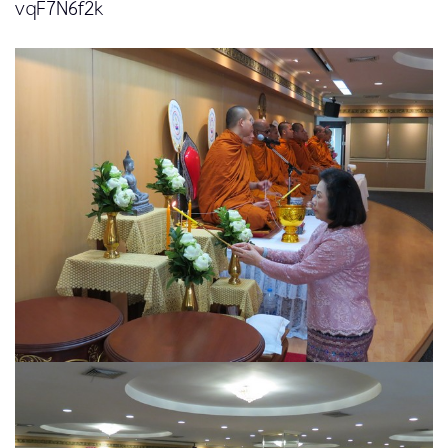
vqF7N6f2k