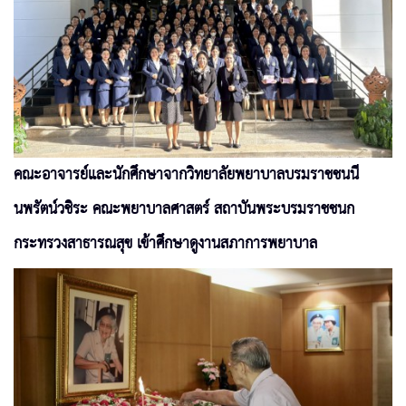
คณะอาจารย์และนักศึกษาจากวิทยาลัยพยาบาลบรมราชชนนี
นพรัตน์วชิระ คณะพยาบาลศาสตร์ สถาบันพระบรมราชชนก
กระทรวงสาธารณสุข เข้าศึกษาดูงานสภาการพยาบาล