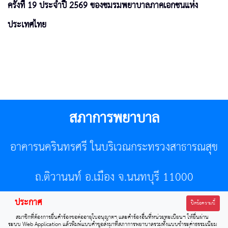
ครั้งที่ 19 ประจำปี 2569 ของชมรมพยาบาลภาคเอกชนแห่ง
ประเทศไทย
สภาการพยาบาล
อาคารนครินทรศรี ในบริเวณกระทรวงสาธารณสุข
ถ.ติวานนท์ อ.เมือง จ.นนทบุรี 11000
ประกาศ
โทรศัพท์ 02-596-7500 โทรสาร 0-2589-7121 E-mail :
ปิดข้อความนี้
สมาชิกที่ต้องการยื่นคำร้องขอต่ออายุใบอนุญาตฯ และคำร้องอื่นที่หน่วยทะเบียนฯ ให้ยื่นผ่าน
center@tnmc.or.th
ระบบ Web Application แล้วพิมพ์แบบคำขอส่งมาที่สภาการพยาบาลรวมทั้งแบบชำระค่าธรรมเนียม