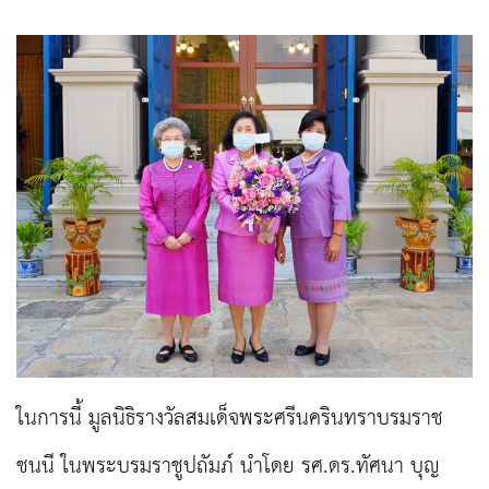
ในการนี้ มูลนิธิรางวัลสมเด็จพระศรีนครินทราบรมราช
ชนนี ในพระบรมราชูปถัมภ์ นำโดย รศ.ดร.ทัศนา บุญ