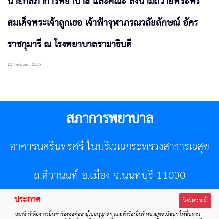
นายกสภาการพยาบาล และคณะ ลงนามถวายพระพร
สมเด็จพระเจ้าลูกเธอ เจ้าฟ้าจุฬาภรณวลัยลักษณ์ อัคร
ราชกุมารี ณ โรงพยาบาลรามาธิบดี
12 February 2019
สภาการพยาบาล
อาคารนครินทรศรี ในบริเวณกระทรวงสาธารณสุข
ถ.ติวานนท์ อ.เมือง จ.นนทบุรี 11000
ประกาศ
โทรศัพท์ 02-596-7500 โทรสาร 0-2589-7121 E-mail :
ปิดข้อความนี้
สมาชิกที่ต้องการยื่นคำร้องขอต่ออายุใบอนุญาตฯ และคำร้องอื่นที่หน่วยทะเบียนฯ ให้ยื่นผ่าน