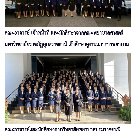
คณะอาจารย์ เจ้าหน้าที่ และนักศึกษาจากคณะพยาบาลศาสตร์
มหาวิทยาลัยราชภัฏอุบลราชธานี เข้าศึกษาดูงานสภาการพยาบาล
คณะอาจารย์และนักศึกษาจากวิทยาลัยพยาบาลบรมราชชนนี