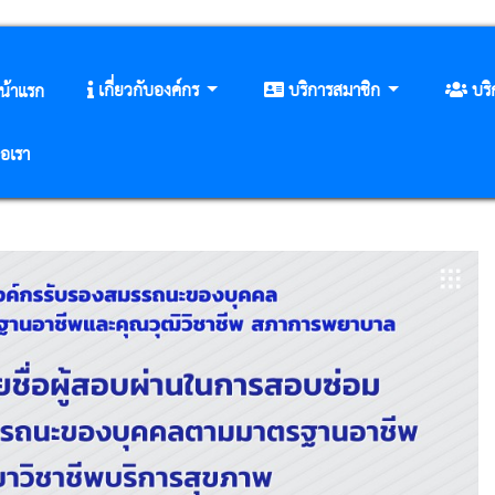
เกี่ยวกับองค์กร
บริการสมาชิก
บร
น้าแรก
่อเรา