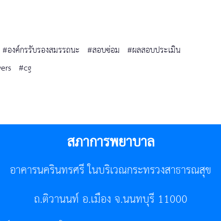
#องค์กรรับรองสมรรถนะ
#สอบซ่อม
#ผลสอบประเมิน
vers
#cg
สภาการพยาบาล
อาคารนครินทรศรี ในบริเวณกระทรวงสาธารณสุข
ถ.ติวานนท์ อ.เมือง จ.นนทบุรี 11000