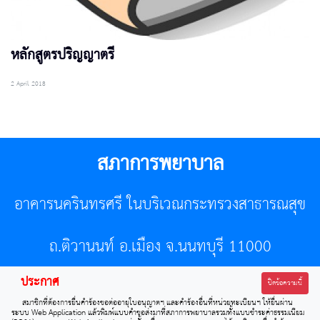
หลักสูตรปริญญาตรี
2 April 2018
สภาการพยาบาล
อาคารนครินทรศรี ในบริเวณกระทรวงสาธารณสุข
ถ.ติวานนท์ อ.เมือง จ.นนทบุรี 11000
ประกาศ
โทรศัพท์ 02-596-7500 โทรสาร 0-2589-7121 E-mail :
ปิดข้อความนี้
สมาชิกที่ต้องการยื่นคำร้องขอต่ออายุใบอนุญาตฯ และคำร้องอื่นที่หน่วยทะเบียนฯ ให้ยื่นผ่าน
center@tnmc.or.th
ระบบ Web Application แล้วพิมพ์แบบคำขอส่งมาที่สภาการพยาบาลรวมทั้งแบบชำระค่าธรรมเนียม