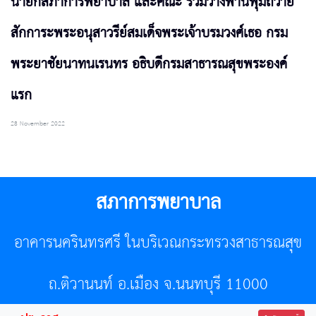
นายกสภาการพยาบาล และคณะ ร่วมวางพานพุ่มถวาย
สักการะพระอนุสาวรีย์สมเด็จพระเจ้าบรมวงศ์เธอ กรม
พระยาชัยนาทนเรนทร อธิบดีกรมสาธารณสุขพระองค์
แรก
28 November 2022
สภาการพยาบาล
อาคารนครินทรศรี ในบริเวณกระทรวงสาธารณสุข
ถ.ติวานนท์ อ.เมือง จ.นนทบุรี 11000