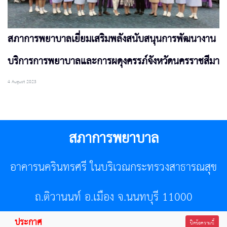
สภาการพยาบาลเยี่ยมเสริมพลังสนับสนุนการพัฒนางาน
บริการการพยาบาลและการผดุงครรภ์จังหวัดนครราชสีมา
4 August 2023
สภาการพยาบาล
อาคารนครินทรศรี ในบริเวณกระทรวงสาธารณสุข
ถ.ติวานนท์ อ.เมือง จ.นนทบุรี 11000
ประกาศ
โทรศัพท์ 02-596-7500 โทรสาร 0-2589-7121 E-mail :
ปิดข้อความนี้