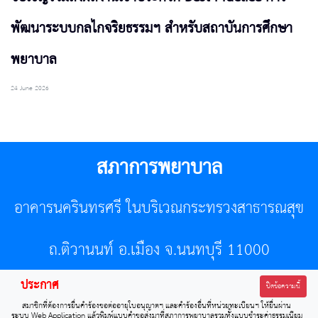
พัฒนาระบบกลไกจริยธรรมฯ สำหรับสถาบันการศึกษา
พยาบาล
24 June 2026
สภาการพยาบาล
อาคารนครินทรศรี ในบริเวณกระทรวงสาธารณสุข
ถ.ติวานนท์ อ.เมือง จ.นนทบุรี 11000
ประกาศ
โทรศัพท์ 02-596-7500 โทรสาร 0-2589-7121 E-mail :
ปิดข้อความนี้
สมาชิกที่ต้องการยื่นคำร้องขอต่ออายุใบอนุญาตฯ และคำร้องอื่นที่หน่วยทะเบียนฯ ให้ยื่นผ่าน
center@tnmc.or.th
ระบบ Web Application แล้วพิมพ์แบบคำขอส่งมาที่สภาการพยาบาลรวมทั้งแบบชำระค่าธรรมเนียม