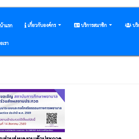
เกี่ยวกับองค์กร
บริการสมาชิก
บร
น้าแรก
่อเรา