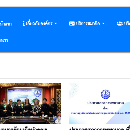
เกี่ยวกับองค์กร
บริการสมาชิก
บร
น้าแรก
่อเรา