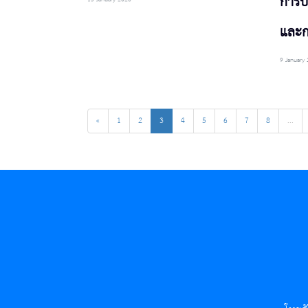
การป
และก
9 January
«
1
2
3
4
5
6
7
8
...