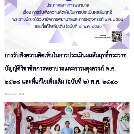
การรับฟังความคิดเห็นในการประเมินผลสัมฤทธิ์พระราช
บัญญัติวิชาชีพการพยาบาลและการผดุงครรภ์ พ.ศ.
๒๕๒๘ และที่แก้ไขเพิ่มเติม (ฉบับที่ ๒) พ.ศ. ๒๕๔๐
20 October 2025