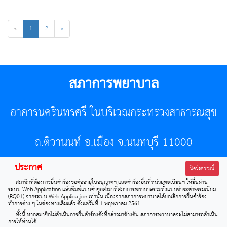
«
1
2
»
สภาการพยาบาล
อาคารนครินทรศรี ในบริเวณกระทรวงสาธารณสุข
ถ.ติวานนท์ อ.เมือง จ.นนทบุรี 11000
ประกาศ
โทรศัพท์ 02-596-7500 โทรสาร 0-2589-7121 E-mail :
ปิดข้อความนี้
สมาชิกที่ต้องการยื่นคำร้องขอต่ออายุใบอนุญาตฯ และคำร้องอื่นที่หน่วยทะเบียนฯ ให้ยื่นผ่าน
center@tnmc.or.th
ระบบ Web Application แล้วพิมพ์แบบคำขอส่งมาที่สภาการพยาบาลรวมทั้งแบบชำระค่าธรรมเนียม
(RQ01) จากระบบ Web Application เท่านั้น เนื่องจากสภาการพยาบาลได้ยกเลิกการยื่นคำร้อง
ทำการต่าง ๆ ในช่องทางเดิมแล้ว ตั้งแต่วันที่ 1 พฤษภาคม 2561
All right reserved by www.tnmc.or.th
ทั้งนี้ หากสมาชิกไม่ดำเนินการยื่นคำร้องดังที่กล่าวมาข้างต้น สภาการพยาบาลจะไม่สามารถดำเนิน
การให้ท่านได้