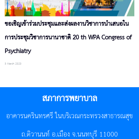
ขอเชิญเข้าร่วมประชุมและส่งผลงานวิชาการนำเสนอใน
การประชุมวิชาการนานาชาติ 20 th WPA Congress of
Psychiatry
3 March 2020
สภาการพยาบาล
อาคารนครินทรศรี ในบริเวณกระทรวงสาธารณสุข
ถ.ติวานนท์ อ.เมือง จ.นนทบุรี 11000