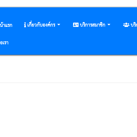
เกี่ยวกับองค์กร
บริการสมาชิก
บร
น้าแรก
่อเรา