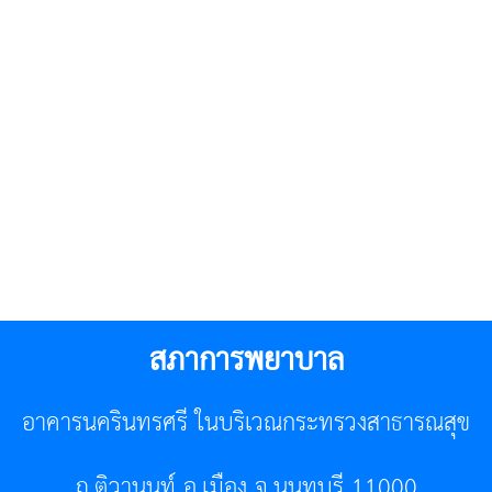
สภาการพยาบาล
อาคารนครินทรศรี ในบริเวณกระทรวงสาธารณสุข
ถ.ติวานนท์ อ.เมือง จ.นนทบุรี 11000